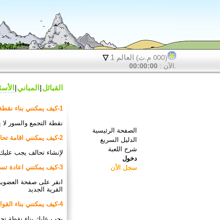
العالم 1
▽
(000 م.ث)
.الآن :
00:00:00
القبائل
المباني
الأسئ
1-كيف يمكنني بناء نقطة التجمع؟
نقطة التجمع والسور لا 
◂
الصفحة الرئيسية
2-كيف يمكنني اقامة تحالف؟
◂
الدليل السريع
◂
شرح اللعبة
لإنشاء تحالف يجب عليك بناء سفارة مستوى
◂
دخول
3-كيف يمكنني اعادة تسمية قريتي؟
◂
سجل الأن
انقر على صفحة العضوية 
القرية الجديد
4-كيف يمكنني بناء القوات؟
يجب عليك بناء نقطة تجمع ومبنى رئيسي مستوى