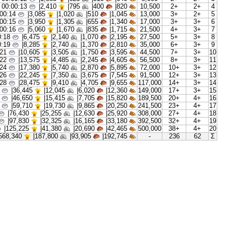
00:00:10
|
1,150
380|
190|
390|
5,0
00:00:11
|
1,470
485|
245|
500|
6,5
00:00:12
|
1,885
625|
310|
640|
8,0
00:00:13
|
2,410
795|
400|
820|
10,
00:00:14
|
3,085
1,020|
510|
1,045|
13,
00:00:15
|
3,950
1,305|
655|
1,340|
17,
00:00:16
|
5,060
1,670|
835|
1,715|
21,
00:00:18
|
6,475
2,140|
1,070|
2,195|
27,
00:00:19
|
8,285
2,740|
1,370|
2,810|
35,
00:00:21
|
10,605
3,505|
1,750|
3,595|
44,
00:00:22
|
13,575
4,485|
2,245|
4,605|
56,
00:00:24
|
17,380
5,740|
2,870|
5,895|
72,
00:00:26
|
22,245
7,350|
3,675|
7,545|
91,
00:00:28
|
28,475
9,410|
4,705|
9,655|
117,
00:00:30
|
36,445
12,045|
6,020|
12,360|
149,
00:00:33
|
46,650
15,415|
7,705|
15,820|
189,
00:00:35
|
59,710
19,730|
9,865|
20,250|
241,
00:00:38
|
76,430
25,255|
12,630|
25,920|
308,
00:00:41
|
97,830
32,325|
16,165|
33,180|
392,
00:00:45
|
125,225
41,380|
20,690|
42,465|
500,
00:07:51
|
568,340
187,800|
93,905|
192,745|
-