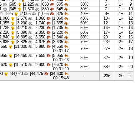
00:00:31
|
240
585|
310|
240|
20%
00:00:33
|
310
750|
395|
310|
20%
00:00:36
|
395
955|
505|
395|
30%
00:00:38
|
505
1,225|
650|
505|
30%
00:00:41
|
645
1,570|
830|
645|
30%
00:00:45
|
825
2,005|
1,065|
825|
40%
00:00:48
|
1,060
2,570|
1,360|
1,060|
40%
00:00:52
|
1,355
3,290|
1,740|
1,355|
50%
00:00:56
|
1,735
4,210|
2,230|
1,735|
50%
00:01:01
|
2,220
5,390|
2,850|
2,220|
60%
00:01:06
|
2,840
6,895|
3,650|
2,840|
60%
00:01:11
|
3,635
8,825|
4,675|
3,635|
70%
|
4,650
11,300|
5,980|
4,650|
70%
00:01:17
|
5,955
14,460|
7,655|
5,955|
80%
00:01:23
|
7,620
18,510|
9,800|
7,620|
80%
00:01:29
|
34,600
84,020|
44,475|
34,600|
-
00:15:48