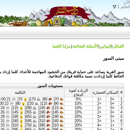
 الشائعة
مزايا اللعبة
ماية قريتك من الحشود المهاجمة للأعداء. كلما إزداد بناء مستوى
 مكافئة قواتك الدفاعية.
مستويات السور
لزيادة لقوة
التكلفة
الدفاع
00:00:21
|
70
170|
90|
70|
0%
00:00:22
|
90
220|
115|
90|
10%
00:00:24
|
115
280|
145|
115|
10%
00:00:26
|
145
355|
190|
145|
10%
00:00:28
|
190
455|
240|
190|
20%